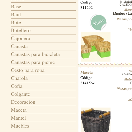
Código
M:18x1x
Base
Ch:13Xx3
311292
Mater
Baul
Mimbre / L
Piezas po
Bote
Botellero
Ve
Cajonera
Canasta
Canastas para bicicleta
Canastas para picnic
Cesto para ropa
Maceta
M
9.5x9.5
Charola
Código
Mater
314156-1
Cofia
Piezas po
Colgante
Ve
Decoracion
Maceta
Mantel
Muebles