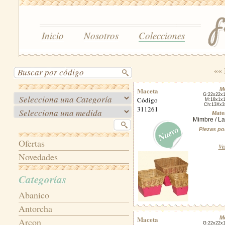
Inicio
Nosotros
Colecciones
«« 
Maceta
M
G:22x22x
Código
M:18x1x
Ch:13Xx3
311261
Mater
Mimbre / L
Piezas po
Ofertas
Ve
Novedades
Categorías
Abanico
Antorcha
Maceta
M
Arcon
G:22x22x