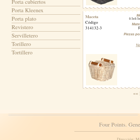
Porta cubiertos
Porta Kleenex
Maceta
M
Porta plato
9.5x9.5
Código
Mater
Revistero
314132-3
Servilletero
Piezas po
Torillero
Ve
Tortillero
«« 
Four Points. Gene
Dirección: M