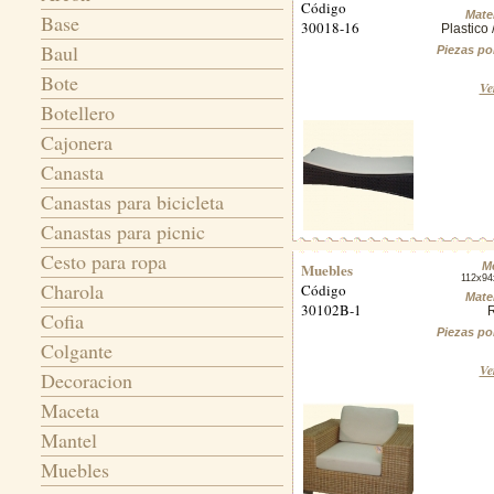
Código
Mater
Base
30018-16
Plastico 
Baul
Piezas po
Bote
Ve
Botellero
Cajonera
Canasta
Canastas para bicicleta
Canastas para picnic
Cesto para ropa
Muebles
M
112x9
Charola
Código
Mater
30102B-1
Cofia
Piezas po
Colgante
Ve
Decoracion
Maceta
Mantel
Muebles