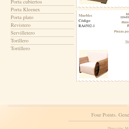
Porta cubiertos
Porta Kleenex
Muebles
M
Porta plato
110x8
Código
Mater
Revistero
RA4502-1
Servilletero
Piezas po
Torillero
Ve
Tortillero
Four Points. Gene
Dirección: M