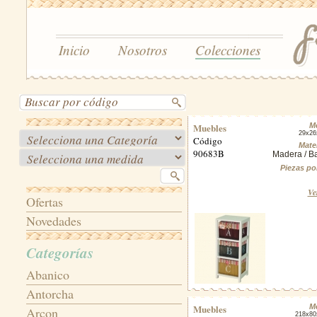
Inicio
Nosotros
Colecciones
Muebles
M
29x26
Código
Mater
90683B
Madera / 
Piezas po
Ve
Ofertas
Novedades
Categorías
Abanico
Antorcha
Muebles
M
Arcon
218x8