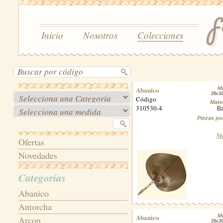
Inicio
Nosotros
Colecciones
Abanico
M
28x3
Código
Mater
310530-4
B
Piezas po
Ve
Ofertas
Novedades
Categorías
Abanico
Antorcha
Abanico
M
Arcon
28x3