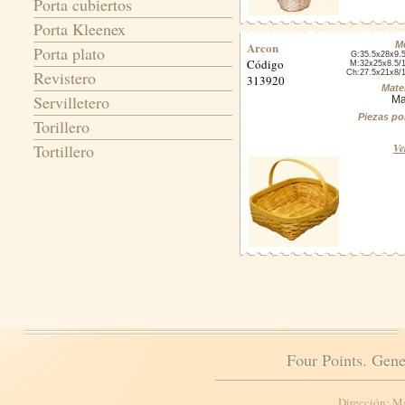
Porta cubiertos
Porta Kleenex
Arcon
M
Porta plato
G:35.5x28x9.
Código
M:32x25x8.5/
Revistero
Ch:27.5x21x8/
313920
Mater
Servilletero
Ma
Piezas po
Torillero
Tortillero
Ve
Four Points. Gene
Dirección: M