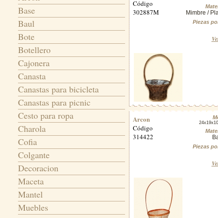
Código
Mater
Base
302887M
Mimbre / Pla
Baul
Piezas po
Bote
Ve
Botellero
Cajonera
Canasta
Canastas para bicicleta
Canastas para picnic
Cesto para ropa
Arcon
M
24x19x1
Charola
Código
Mater
314422
B
Cofia
Piezas po
Colgante
Ve
Decoracion
Maceta
Mantel
Muebles