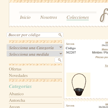
Inicio
Nosotros
Colecciones
Arcon
M
24x22
Código
Mater
302207
Mimbre / Pla
Piezas po
Ve
Ofertas
Novedades
Categorías
Abanico
Antorcha
Arcon
M
Arcon
34x34x2